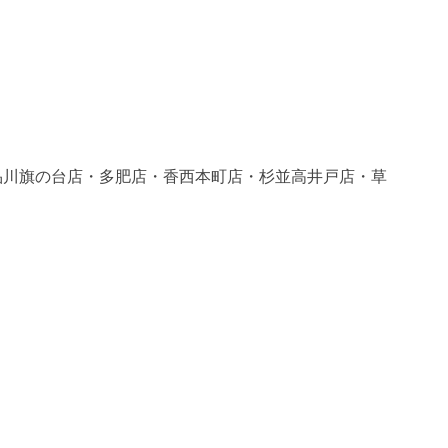
品川旗の台店・多肥店・香西本町店・杉並高井戸店・草
。