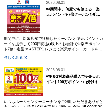
2026.08.01
📢期間中、何度でも使える！楽
天ポイント✨7倍クーポン✨配布
中🎉
期間中に、対象店舗で獲得したクーポンと楽天ポイントカ
ードを提示して200円(税抜)以上のお会計で✨楽天ポイン
ト7倍✨進呈🎉 ●STEP1 レジにて楽天ポイントカードを提
示して200円(税抜)以上お会
詳しくみる
2026.08.01
📢P&G対象商品購入で✨楽天ポ
イント100万ポイント山分けキャ
ンペーン✨
いつもホームセンターコーナンをご利用いただきありがと
うございます😀 P&G対象商品を1回のお会計で5,000円(税