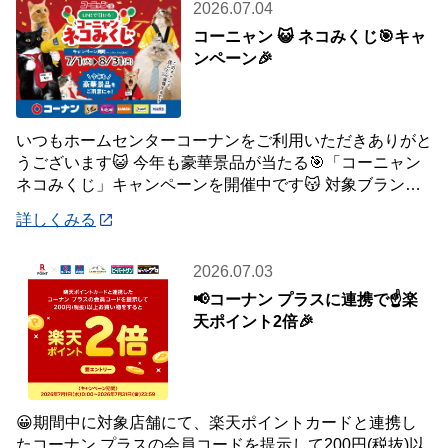
2026.07.04
コーニャン 😺 ネコみくじ🎯キャ
ンペーン🎉
いつもホームセンターコーナンをご利用いただきありがと
うございます😺 今年も豪華景品が当たる🎯「コーニャン
ネコみくじ」キャンペーンを開催中です😽 対象ブランド
商品、1,500円(税込)ご購入毎に1
詳しくみる
2026.07.03
📢コーナン プラスに連携で☝️楽
天ポイント2倍🎉
😀期間中に対象店舗にて、楽天ポイントカードと連携し
たコーナン プラスの会員コードを提示して200円(税抜)以