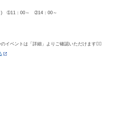
日) ➀11：00～ ➁14：00～
】
かのイベントは「詳細」よりご確認いただけます💁‍♀️
る