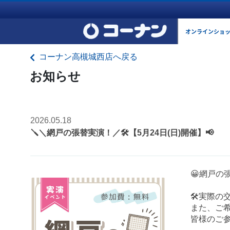
オンラインショ
コーナン高槻城西店へ戻る
お知らせ
2026.05.18
🪛＼網戸の張替実演！／🛠️【5月24日(日)開催】📢
😀網戸の
🛠️実際
また、ご希
皆様のご参