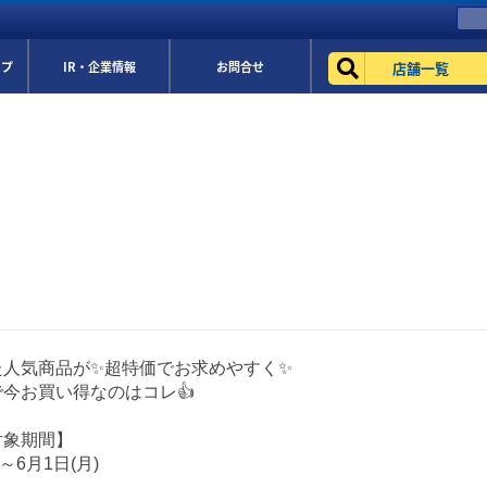
店舗一覧
ップ
IR・企業情報
お問合せ
た人気商品が✨超特価でお求めやすく✨
今お買い得なのはコレ👍
対象期間】
)～6月1日(月)