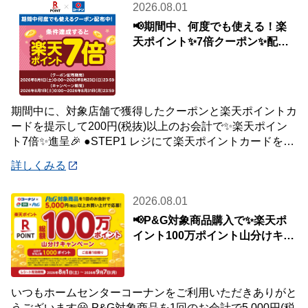
2026.08.01
📢期間中、何度でも使える！楽
天ポイント✨7倍クーポン✨配布
中🎉
期間中に、対象店舗で獲得したクーポンと楽天ポイントカ
ードを提示して200円(税抜)以上のお会計で✨楽天ポイン
ト7倍✨進呈🎉 ●STEP1 レジにて楽天ポイントカードを提
示して200円(税抜)以上お会
詳しくみる
2026.08.01
📢P&G対象商品購入で✨楽天ポ
イント100万ポイント山分けキャ
ンペーン✨
いつもホームセンターコーナンをご利用いただきありがと
うございます😀 P&G対象商品を1回のお会計で5,000円(税