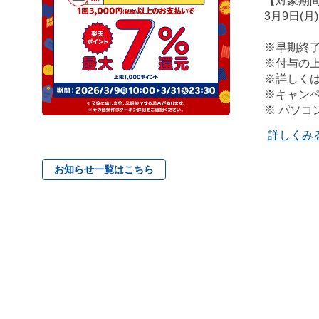
【対象期
3月9日(月)
※早期終
※付与の上
※詳しく
※キャン
※ パソ
詳しくみ
お知らせ一覧はこちら