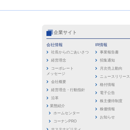
企業サイト
会社情報
IR情報
社長からのごあいさつ
事業報告書
経営理念
招集通知
コーポレート
月次売上動向
メッセージ
ニュースリリー
会社概要
格付情報
経営理念・行動指針
電子公告
沿革
株主優待制度
業態紹介
株価情報
ホームセンター
お知らせ
コーナンPRO
サステナビリティ