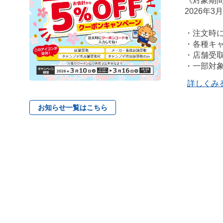
《対象期
2026年3
・注文時
・各種キ
・店舗受
・一部対
詳しくみ
お知らせ一覧はこちら