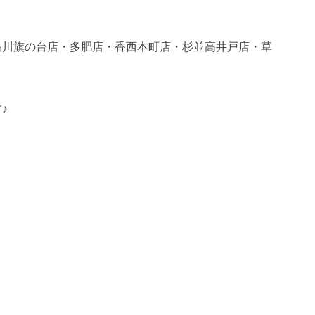
品川旗の台店・多肥店・香西本町店・杉並高井戸店・草
。
♪