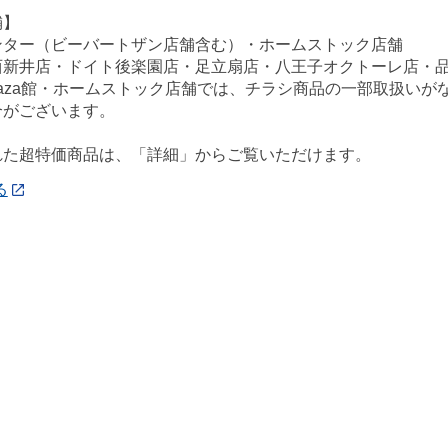
舗】
ンター（ビーバートザン店舗含む）・ホームストック店舗
西新井店・ドイト後楽園店・足立扇店・八王子オクトーレ店・
ePlaza館・ホームストック店舗では、チラシ商品の一部取扱
合がございます。
れた超特価商品は、「詳細」からご覧いただけます。
る