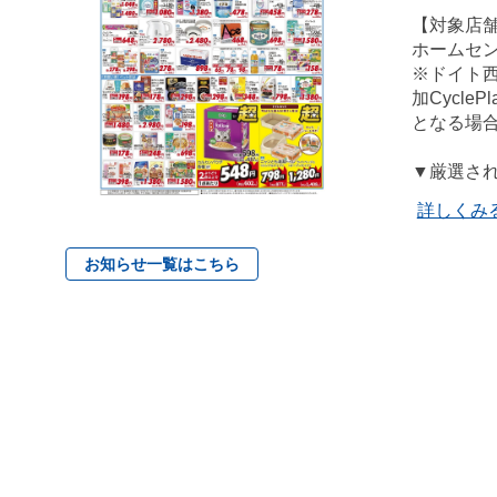
【対象店
ホームセ
※ドイト
加Cycl
となる場
▼厳選さ
詳しくみ
お知らせ一覧はこちら