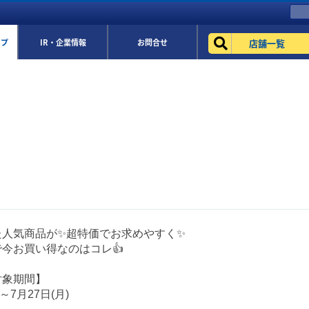
店舗一覧
ップ
IR・企業情報
お問合せ
た人気商品が✨超特価でお求めやすく✨
今お買い得なのはコレ👍
対象期間】
)～7月27日(月)