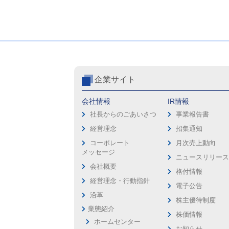
企業サイト
会社情報
IR情報
社長からのごあいさつ
事業報告書
経営理念
招集通知
コーポレート
月次売上動向
メッセージ
ニュースリリー
会社概要
格付情報
経営理念・行動指針
電子公告
沿革
株主優待制度
業態紹介
株価情報
ホームセンター
お知らせ