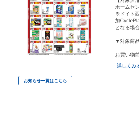
【対象店
ホームセ
※ドイト
加Cycl
となる場
▼対象商
お買い物前
詳しくみ
お知らせ一覧はこちら