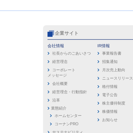
企業サイト
会社情報
IR情報
社長からのごあいさつ
事業報告書
経営理念
招集通知
コーポレート
月次売上動向
メッセージ
ニュースリリー
会社概要
格付情報
経営理念・行動指針
電子公告
沿革
株主優待制度
業態紹介
株価情報
ホームセンター
お知らせ
コーナンPRO
サステナビリティ