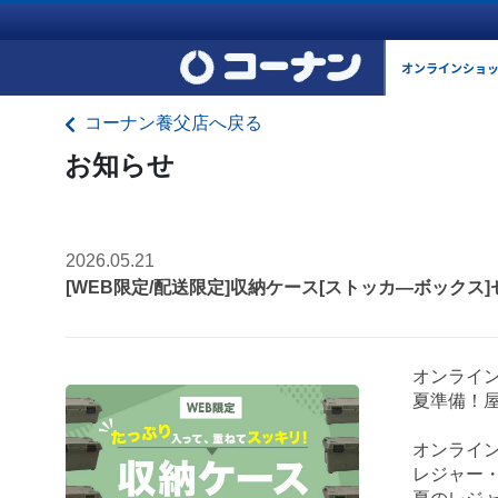
オンラインショ
コーナン養父店へ戻る
お知らせ
2026.05.21
[WEB限定/配送限定]収納ケース[ストッカ―ボックス
オンライ
夏準備！
オンライ
レジャー