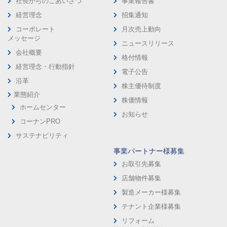
社長からのごあいさつ
事業報告書
経営理念
招集通知
コーポレート
月次売上動向
メッセージ
ニュースリリース
会社概要
格付情報
経営理念・行動指針
電子公告
沿革
株主優待制度
業態紹介
株価情報
ホームセンター
お知らせ
コーナンPRO
サステナビリティ
事業パートナー様募集
お取引先募集
店舗物件募集
製造メーカー様募集
テナント企業様募集
リフォーム