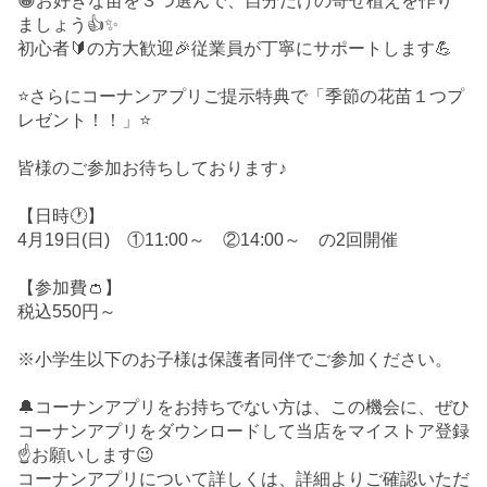
😀お好きな苗を３つ選んで、自分だけの寄せ植えを作り
ましょう👍✨
初心者🔰の方大歓迎🎉従業員が丁寧にサポートします💪
⭐さらにコーナンアプリご提示特典で「季節の花苗１つプ
レゼント！！」⭐
皆様のご参加お待ちしております♪
【日時🕐】
4月19日(日) ①11:00～ ②14:00～ の2回開催
【参加費👛】
税込550円～
※小学生以下のお子様は保護者同伴でご参加ください。
🔔コーナンアプリをお持ちでない方は、この機会に、ぜひ
コーナンアプリをダウンロードして当店をマイストア登録
☝️お願いします😉
コーナンアプリについて詳しくは、詳細よりご確認いただ