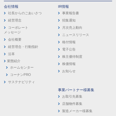
会社情報
IR情報
社長からのごあいさつ
事業報告書
経営理念
招集通知
コーポレート
月次売上動向
メッセージ
ニュースリリース
会社概要
格付情報
経営理念・行動指針
電子公告
沿革
株主優待制度
業態紹介
株価情報
ホームセンター
お知らせ
コーナンPRO
サステナビリティ
事業パートナー様募集
お取引先募集
店舗物件募集
製造メーカー様募集