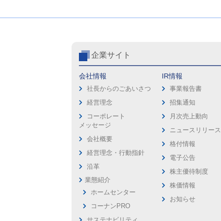
企業サイト
会社情報
IR情報
社長からのごあいさつ
事業報告書
経営理念
招集通知
コーポレート
月次売上動向
メッセージ
ニュースリリー
会社概要
格付情報
経営理念・行動指針
電子公告
沿革
株主優待制度
業態紹介
株価情報
ホームセンター
お知らせ
コーナンPRO
サステナビリティ