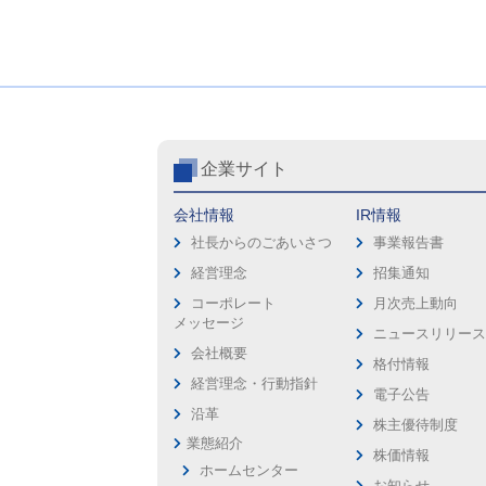
企業サイト
会社情報
IR情報
社長からのごあいさつ
事業報告書
経営理念
招集通知
コーポレート
月次売上動向
メッセージ
ニュースリリー
会社概要
格付情報
経営理念・行動指針
電子公告
沿革
株主優待制度
業態紹介
株価情報
ホームセンター
お知らせ