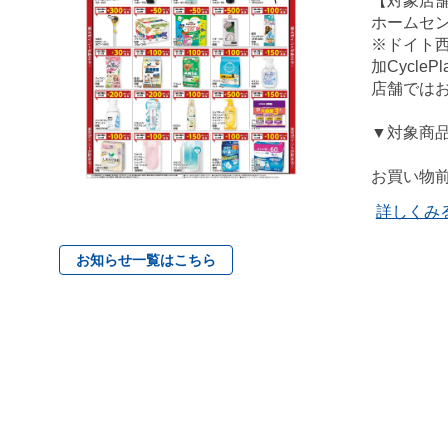
【対象店
ホームセ
※ドイト
加Cycl
店舗では
▼対象商
お買い物前
詳しくみ
お知らせ一覧はこちら