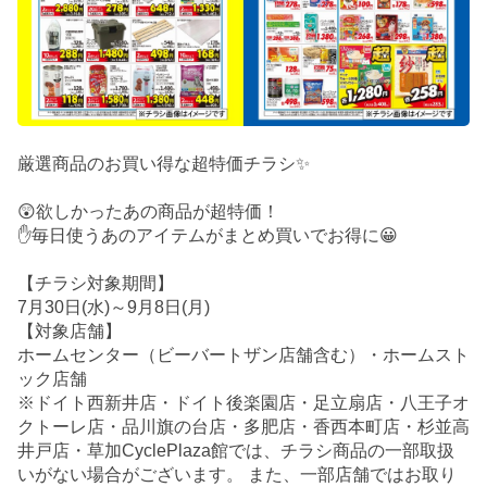
厳選商品のお買い得な超特価チラシ✨
😲欲しかったあの商品が超特価！
✋毎日使うあのアイテムがまとめ買いでお得に😀
【チラシ対象期間】
7月30日(水)～9月8日(月)
【対象店舗】
ホームセンター（ビーバートザン店舗含む）・ホームスト
ック店舗
※ドイト西新井店・ドイト後楽園店・足立扇店・八王子オ
クトーレ店・品川旗の台店・多肥店・香西本町店・杉並高
井戸店・草加CyclePlaza館では、チラシ商品の一部取扱
いがない場合がございます。 また、一部店舗ではお取り