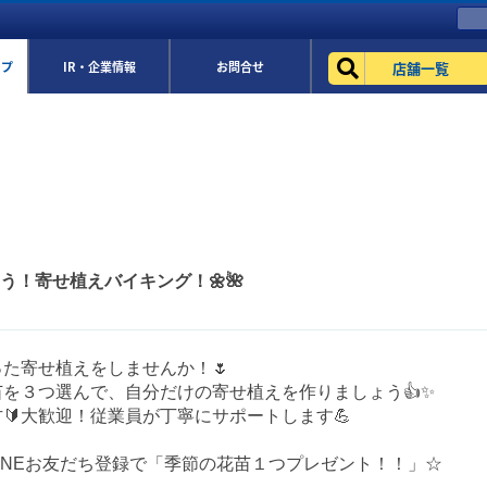
店舗一覧
ップ
IR・企業情報
お問合せ
よう！寄せ植えバイキング！🌼🌺
た寄せ植えをしませんか！🌷
を３つ選んで、自分だけの寄せ植えを作りましょう👍✨
🔰大歓迎！従業員が丁寧にサポートします💪
INEお友だち登録で「季節の花苗１つプレゼント！！」☆