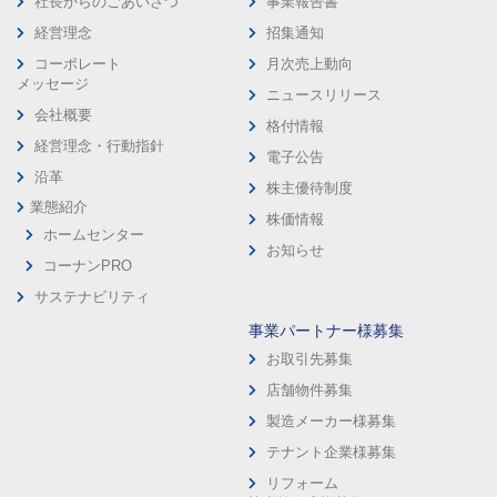
社長からのごあいさつ
事業報告書
経営理念
招集通知
コーポレート
月次売上動向
メッセージ
ニュースリリース
会社概要
格付情報
経営理念・行動指針
電子公告
沿革
株主優待制度
業態紹介
株価情報
ホームセンター
お知らせ
コーナンPRO
サステナビリティ
事業パートナー様募集
お取引先募集
店舗物件募集
製造メーカー様募集
テナント企業様募集
リフォーム