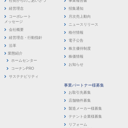
社長からのごあいさつ
事業報告書
経営理念
招集通知
コーポレート
月次売上動向
メッセージ
ニュースリリース
会社概要
格付情報
経営理念・行動指針
電子公告
沿革
株主優待制度
業態紹介
株価情報
ホームセンター
お知らせ
コーナンPRO
サステナビリティ
事業パートナー様募集
お取引先募集
店舗物件募集
製造メーカー様募集
テナント企業様募集
リフォーム