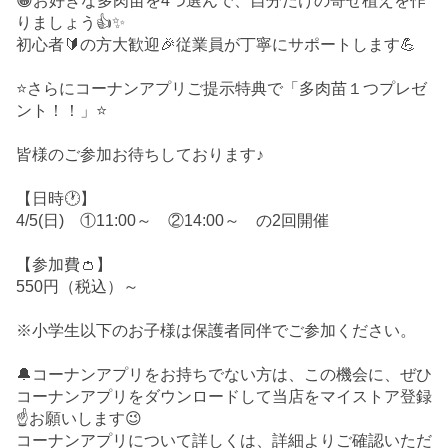
😀お好きな多肉苗を4つ選んで、自分だけの寄せ植えを作
りましょう👍✨
初心者🔰の方大歓迎🎉従業員が丁寧にサポートします💪
⭐さらにコーナンアプリご提示特典で「多肉苗１つプレゼ
ント！！」⭐
皆様のご参加お待ちしております♪
【日時🕐】
4/5(日) ①11:00～ ②14:00～ の2回開催
【参加費👛】
550円（税込）～
※小学生以下のお子様は保護者同伴でご参加ください。
🔔コーナンアプリをお持ちでない方は、この機会に、ぜひ
コーナンアプリをダウンロードして当店をマイストア登録
☝️お願いします😉
コーナンアプリについて詳しくは、詳細よりご確認いただ