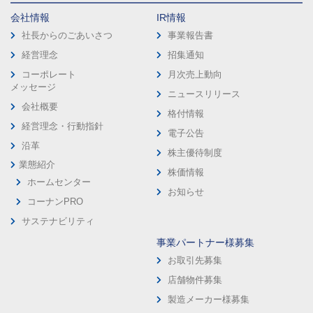
会社情報
IR情報
社長からのごあいさつ
事業報告書
経営理念
招集通知
コーポレート
月次売上動向
メッセージ
ニュースリリース
会社概要
格付情報
経営理念・行動指針
電子公告
沿革
株主優待制度
業態紹介
株価情報
ホームセンター
お知らせ
コーナンPRO
サステナビリティ
事業パートナー様募集
お取引先募集
店舗物件募集
製造メーカー様募集