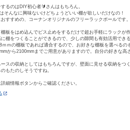
するのはDIY初心者🔰さんはもちろん。
Yはそんなに興味ないけどちょうどいい棚が欲しいだけなの！
におすすめの、コーナンオリジナルのフリーラックポールです
て棚板をはめ込んでビス止めをするだけで超お手軽にラックが
幅に棚をつくることができるので、少しの隙間も有効活用できる
18ｍｍの棚板であれば適合するので、お好きな棚板を選べるの
0mmから2100mmまでご用意がありますので。自分の好きな
ペースの収納としてはもちろんですが、壁面に見せる収納をつく
るのもたのしそうですね。
は詳細情報ボタンからご確認ください。
る