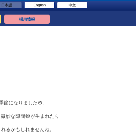
日本語
English
中文
採用情報
季節になりました🌸。
微妙な隙間😅が生まれたり
？
られるかもしれませんね。