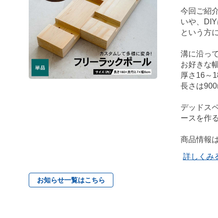
今回ご紹介
いや、DI
という方
溝に沿っ
お好きな
厚さ16～
長さは90
デッドス
ースを作
商品情報
詳しくみ
お知らせ一覧はこちら