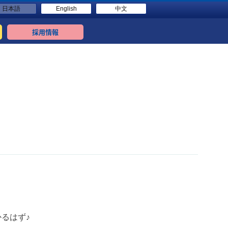
日本語
English
中文
採用情報
るはず♪