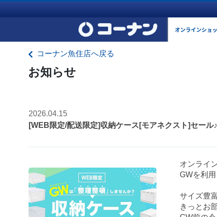
オンラインショ
コーナン魚住店へ戻る
お知らせ
2026.04.15
[WEB限定/配送限定]収納ケース[モアネクスト]セー
オンライ
GWを利
サイズ豊
きっとお