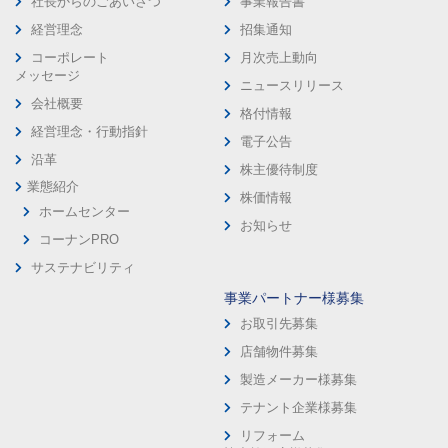
社長からのごあいさつ
事業報告書
経営理念
招集通知
コーポレート
月次売上動向
メッセージ
ニュースリリース
会社概要
格付情報
経営理念・行動指針
電子公告
沿革
株主優待制度
業態紹介
株価情報
ホームセンター
お知らせ
コーナンPRO
サステナビリティ
事業パートナー様募集
お取引先募集
店舗物件募集
製造メーカー様募集
テナント企業様募集
リフォーム