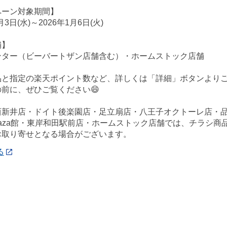
ペーン対象期間】
月3日(水)～2026年1月6日(火)
舗】
ンター（ビーバートザン店舗含む）・ホームストック店舗
品と指定の楽天ポイント数など、詳しくは「詳細」ボタンよりご
前に、ぜひご覧ください😄
西新井店・ドイト後楽園店・足立扇店・八王子オクトーレ店・
ePlaza館・東岸和田駅前店・ホームストック店舗では、チラシ
お取り寄せとなる場合がございます。
る