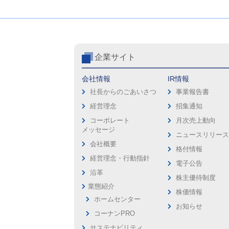
企業サイト
会社情報
IR情報
社長からのごあいさつ
事業報告書
経営理念
招集通知
コーポレート
月次売上動向
メッセージ
ニュースリリー
会社概要
格付情報
経営理念・行動指針
電子公告
沿革
株主優待制度
業態紹介
株価情報
ホームセンター
お知らせ
コーナンPRO
サステナビリティ