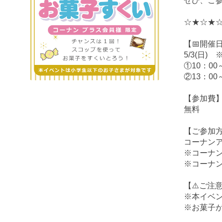
ぜひ、ご参
☆★☆★
【📅開催
5/3(日
①10：00
②13：00
【参加費
無料
【ご参加
コーナン
※コーナ
※コーナ
【⚠️ご注
※本イベ
※お菓子