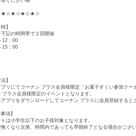
加ください😄
☆★☆★☆★☆★☆
日時】
) ※下記の時間帯で２回開催
～12：00
～15：00
】
方法】
アプリにてコーナン プラス会員様限定「お菓子すくい参加クー
ン プラス会員様限定のイベントとなります。
ンアプリをダウンロードしてコーナン プラスに会員登録すると
意事項】
ントは小学生以下のお子様対象となります。
が無くなり次第、時間内であっても早期終了となる場合がござ