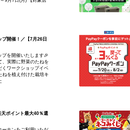
)～9月7日(月) 【対象店
プ開催！／【7月26日
ップを開催いたします🎉
て、実際に野菜のたねを
だくワークショップイベ
️たねを植え付けた栽培キ
た
楽天ポイント最大40％還
コーナンをご利用いただ