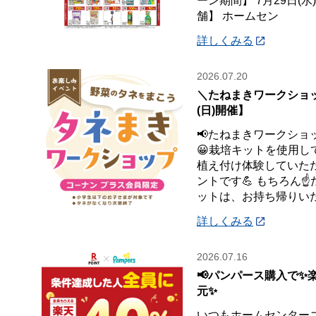
ーン期間】 7月29日(水
舗】 ホームセン
詳しくみる
2026.07.20
＼たねまきワークショッ
(日)開催】
📢たねまきワークショ
😀栽培キットを使用し
植え付け体験していた
ントです💪 もちろん☝
ットは、お持ち帰りい
詳しくみる
2026.07.16
📢パンパース購入で✨
元✨
いつもホームセンター