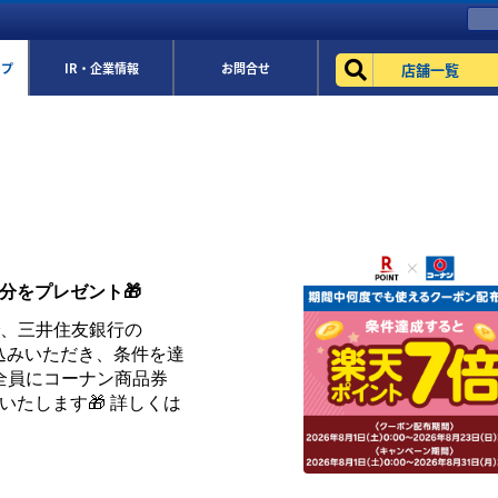
店舗一覧
ップ
IR・企業情報
お問合せ
円分をプレゼント🎁
まで、三井住友銀行の
お申込みいただき、条件を達
全員にコーナン商品券
トいたします🎁 詳しくは