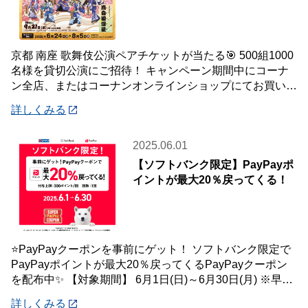
京都 南座 歌舞伎公演ペアチケットが当たる🎯 500組1000
名様を貸切公演にご招待！ キャンペーン期間中にコーナ
ン全店、またはコーナンオンラインショップにてお買い上
げいただいた合計金額が3,000
詳しくみる
2025.06.01
【ソフトバンク限定】PayPayポ
イントが最大20％戻ってくる！
⭐PayPayクーポンを事前にゲット！ ソフトバンク限定で
PayPayポイントが最大20％戻ってくるPayPayクーポン
を配布中✨ 【対象期間】 6月1日(日)～6月30日(月) ※早期
終了する
詳しくみる