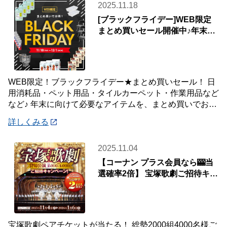
2025.11.18
[ブラックフライデー]WEB限定
まとめ買いセール開催中♪年末の
生活応援！
WEB限定！ブラックフライデー★まとめ買いセール！ 日
用消耗品・ペット用品・タイルカーペット・作業用品など
など♪ 年末に向けて必要なアイテムを、まとめ買いでお得
に！ WEB限定・配送限定の特別価格！
詳しくみる
2025.11.04
【コーナン プラス会員なら🎰当
選確率2倍】 宝塚歌劇ご招待キャ
ンペーン📢
宝塚歌劇ペアチケットが当たる！ 総勢2000組4000名様ご