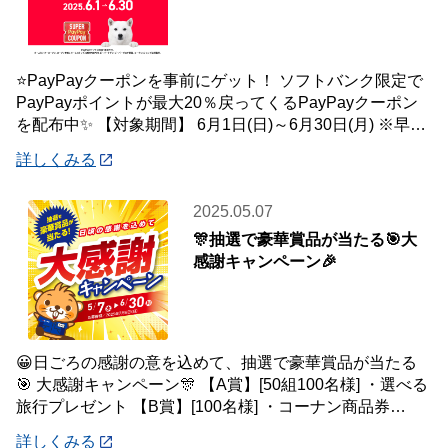
⭐PayPayクーポンを事前にゲット！ ソフトバンク限定で
PayPayポイントが最大20％戻ってくるPayPayクーポン
を配布中✨ 【対象期間】 6月1日(日)～6月30日(月) ※早期
終了する
詳しくみる
2025.05.07
🎊抽選で豪華賞品が当たる🎯大
感謝キャンペーン🎉
😀日ごろの感謝の意を込めて、抽選で豪華賞品が当たる
🎯 大感謝キャンペーン🎊 【A賞】[50組100名様] ・選べる
旅行プレゼント 【B賞】[100名様] ・コーナン商品券
5,000円分 【C賞
詳しくみる