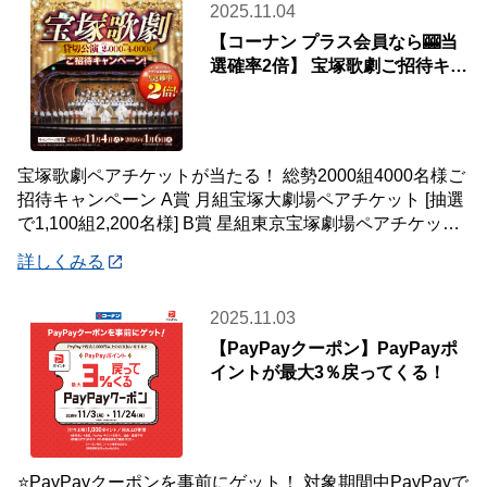
2025.11.04
【コーナン プラス会員なら🎰当
選確率2倍】 宝塚歌劇ご招待キャ
ンペーン📢
宝塚歌劇ペアチケットが当たる！ 総勢2000組4000名様ご
招待キャンペーン A賞 月組宝塚大劇場ペアチケット [抽選
で1,100組2,200名様] B賞 星組東京宝塚劇場ペアチケット
[抽選で90
詳しくみる
2025.11.03
【PayPayクーポン】PayPayポ
イントが最大3％戻ってくる！
⭐PayPayクーポンを事前にゲット！ 対象期間中PayPayで