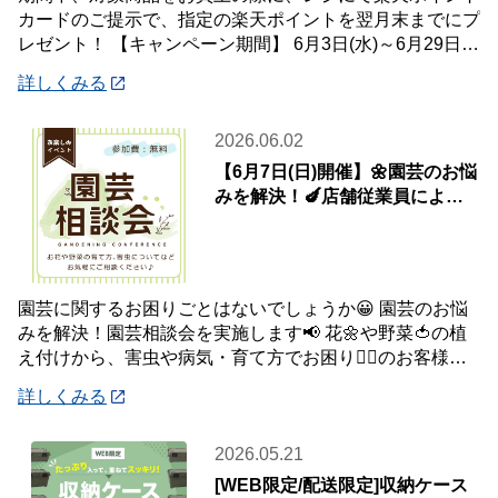
カードのご提示で、指定の楽天ポイントを翌月末までにプ
レゼント！ 【キャンペーン期間】 6月3日(水)～6月29日
(月) 【対象店舗】 ホームセン
詳しくみる
2026.06.02
【6月7日(日)開催】🌼園芸のお悩
みを解決！🍆店舗従業員による
園芸相談会
園芸に関するお困りごとはないでしょうか😀 園芸のお悩
みを解決！園芸相談会を実施します📢 花🌼や野菜🍅の植
え付けから、害虫や病気・育て方でお困り😮‍💨のお客様の
問題を解決✨✨ お庭のお花や観葉植物、家
詳しくみる
2026.05.21
[WEB限定/配送限定]収納ケース