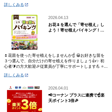
品はご自宅・職場までお届け♪♪ オ
詳しくみる
2026.04.13
お花🌷を選んで「寄せ植え」し
よう！寄せ植えバイキング！🌼
🌺【4月19日(日)開催】
🌷花苗を使った寄せ植えをしませんか☝️ 😀お好きな苗を
３つ選んで、自分だけの寄せ植えを作りましょう👍✨ 初
心者🔰の方大歓迎🎉従業員が丁寧にサポートします💪 ⭐さ
らにコーナンアプリご提示特典で「季節の
詳しくみる
2026.04.01
📢コーナン プラスに連携で☝️楽
天ポイント3倍🎉