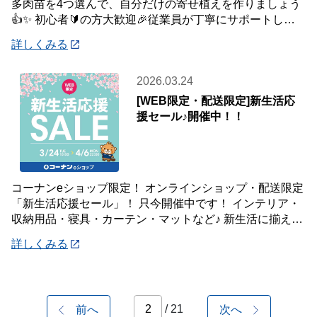
多肉苗を4つ選んで、自分だけの寄せ植えを作りましょう
👍✨ 初心者🔰の方大歓迎🎉従業員が丁寧にサポートしま
す💪 ⭐さらにコーナンアプリご提示特典で
詳しくみる
2026.03.24
[WEB限定・配送限定]新生活応
援セール♪開催中！！
コーナンeショップ限定！ オンラインショップ・配送限定
「新生活応援セール」！ 只今開催中です！ インテリア・
収納用品・寝具・カーテン・マットなど♪ 新生活に揃えた
い商品が盛り沢山♪♪♪WEB限定特
詳しくみる
/ 21
前へ
次へ