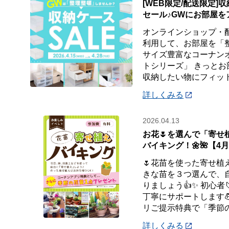
[WEB限定/配送限定]
セール♪GWにお部屋を
オンラインショップ・配
利用して、お部屋を「
サイズ豊富なコーナン
トシリーズ」 きっと
収納したい物にフィッ
詳しくみる
2026.04.13
お花🌷を選んで「寄せ
バイキング！🌼🌺【4月
🌷花苗を使った寄せ植え
きな苗を３つ選んで、
りましょう👍✨ 初心者
丁寧にサポートします
リご提示特典で「季節
詳しくみる