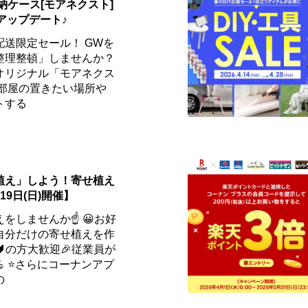
収納ケース[モアネクスト]
アップデート♪
送限定セール！ GWを
整理整頓」しませんか？
オリジナル「モアネクス
お部屋の置きたい場所や
トする
植え」しよう！寄せ植え
19日(日)開催】
をしませんか☝️ 😀お好
自分だけの寄せ植えを作
🔰の方大歓迎🎉従業員が
 ⭐さらにコーナンアプ
の