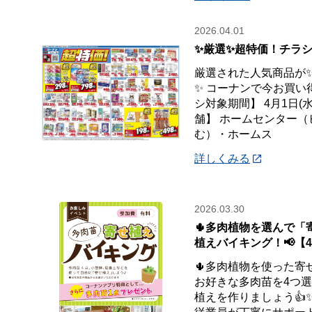
2026.04.01
✨厳選✨超特価！チラシ
厳選された人気商品が
✨ コーナンで今お買い
シ対象期間】 4月1日(水
舗】 ホームセンター
む）・ホームス
詳しくみる
2026.03.30
🌵多肉植物を選んで「
植えバイキング！📢【4
🌵多肉植物を使った寄せ
お好きな多肉苗を4つ
植えを作りましょう👍✨