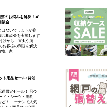
園芸のお悩みを解決！🍆
相談会
はないでしょうか😀
園芸相談会を実施します
植え付けから、害虫や病
💨のお客様の問題を解決
植物、家
ペット用品セール♪開催
配送限定セール！ 只今
フード・シーツ・消耗
など！ コーナンで人気