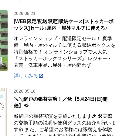
2026.05.21
[WEB限定/配送限定]収納ケース[ストッカ―ボ
ックス]セール♪屋内・屋外マルチに使える♪
オンラインショップ・配送限定セール！ 夏準
備！屋内・屋外マルチに使える収納ボックスを
特別価格で！ オンラインショップで大人気
「ストッカ―ボックスシリーズ」 レジャー・
園芸・洗車用品…屋外・屋内問わず
詳しくみる
2026.05.18
🪛＼網戸の張替実演！／🛠️【5月24日(日)開
催】📢
😀網戸の張替実演を実施いたします🎉 🛠️実際
の交換手順の説明や便利グッズの紹介を行いま
す👍 また、ご希望のお客様には張替えを体験