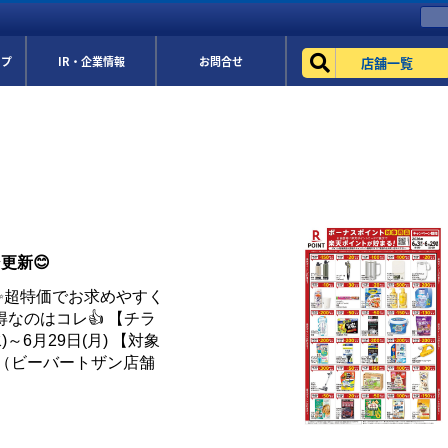
店舗一覧
ップ
IR・企業情報
お問合せ
更新😊
✨超特価でお求めやすく
得なのはコレ👍 【チラ
)～6月29日(月) 【対象
ー（ビーバートザン店舗