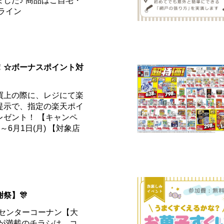
した♪ 商品はご自宅・
ンライン
！☆ボーナスポイント対
買上の際に、レジにて楽
提示で、指定の楽天ポイ
レゼント！ 【キャンペ
)～6月1日(月) 【対象店
祭】🎊
ームセンターコーナン【大
得が満載のチラシは、コ