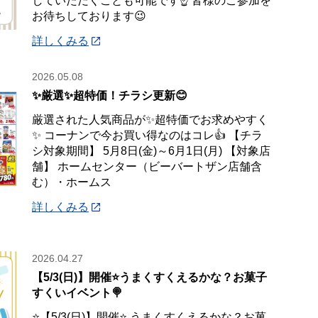
していただくことも可能です☝️ 皆様のご参加を
お待ちしております😉
詳しくみる
2026.05.08
✨厳選✨超特価！チラシ更新😊
厳選された人気商品が✨超特価でお求めやすく
✨ コーナンで今お買い得なのはコレ👍 【チラ
シ対象期間】 5月8日(金)～6月1日(月) 【対象店
舗】 ホームセンター（ビーバートザン店舗含
む）・ホームス
詳しくみる
2026.04.27
【5/3(日)】開催⭐️うまくすくえるかな？お菓子
すくいイベント🍭
⭐️【5/3(日)】開催⭐️ うまくすくえるかな？お菓