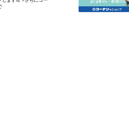
します💪 ⭐さらにコー
で