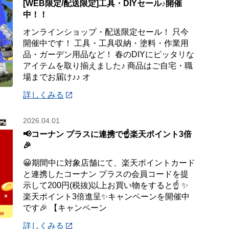
[WEB限定/配送限定]工具・DIYセール♪開催
中！！
オンラインショップ・配送限定セール！ 只今
開催中です！ 工具・工具収納・塗料・作業用
品・ガーデン用品など！ 春のDIYにピッタリな
アイテムを取り揃えました♪ 商品はご自宅・職
場までお届け♪♪ オ
詳しくみる
2026.04.01
📢コーナン プラスに連携で☝️楽天ポイント3倍
🎉
😀期間中に対象店舗にて、楽天ポイントカード
と連携したコーナン プラスの会員コードを提
示して200円(税抜)以上お買い物をすると☝️ ✨
楽天ポイント3倍進呈✨キャンペーンを開催中
です🎉 【キャンペーン
詳しくみる