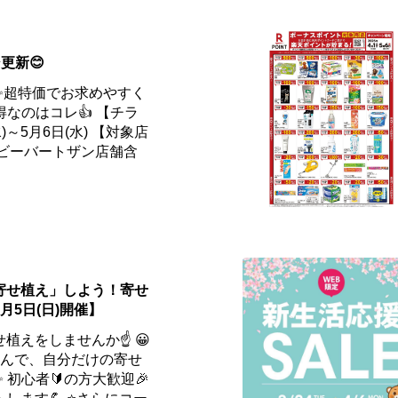
更新😊
✨超特価でお求めやすく
得なのはコレ👍 【チラ
)～5月6日(水) 【対象店
（ビーバートザン店舗含
寄せ植え」しよう！寄せ
月5日(日)開催】
植えをしませんか☝️ 😀
選んで、自分だけの寄せ
 初心者🔰の方大歓迎🎉