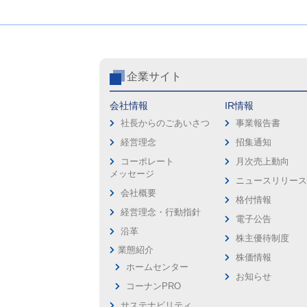
企業サイト
会社情報
IR情報
社長からのごあいさつ
事業報告書
経営理念
招集通知
コーポレート
月次売上動向
メッセージ
ニュースリリー
会社概要
格付情報
経営理念・行動指針
電子公告
沿革
株主優待制度
業態紹介
株価情報
ホームセンター
お知らせ
コーナンPRO
サステナビリティ