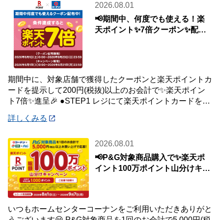
2026.08.01
📢期間中、何度でも使える！楽
天ポイント✨7倍クーポン✨配布
中🎉
期間中に、対象店舗で獲得したクーポンと楽天ポイントカ
ードを提示して200円(税抜)以上のお会計で✨楽天ポイン
ト7倍✨進呈🎉 ●STEP1 レジにて楽天ポイントカードを提
示して200円(税抜)以上お会
詳しくみる
2026.08.01
📢P&G対象商品購入で✨楽天ポ
イント100万ポイント山分けキャ
ンペーン✨
いつもホームセンターコーナンをご利用いただきありがと
うございます😀 P&G対象商品を1回のお会計で5,000円(税