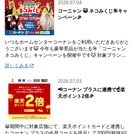
2026.07.04
コーニャン 😺 ネコみくじ🎯キャ
ンペーン🎉
いつもホームセンターコーナンをご利用いただきありがと
うございます😺 今年も豪華景品が当たる🎯「コーニャン
ネコみくじ」キャンペーンを開催中です😽 対象ブランド
商品、1,500円(税込)ご購入毎に1
詳しくみる
2026.07.03
📢コーナン プラスに連携で☝️楽
天ポイント2倍🎉
😀期間中に対象店舗にて、楽天ポイントカードと連携し
たコーナン プラスの会員コードを提示して200円(税抜)以