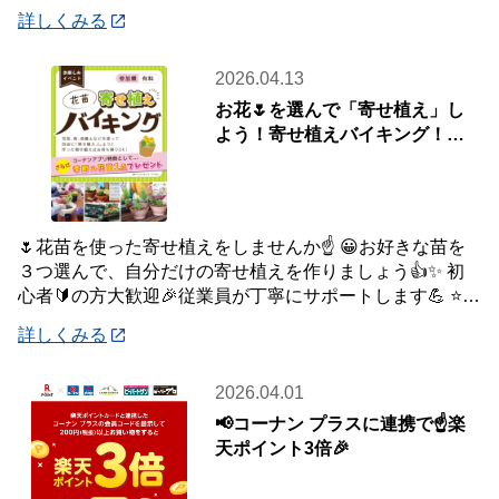
品はご自宅・職場までお届け♪♪ オ
詳しくみる
2026.04.13
お花🌷を選んで「寄せ植え」し
よう！寄せ植えバイキング！🌼
🌺【4月19日(日)開催】
🌷花苗を使った寄せ植えをしませんか☝️ 😀お好きな苗を
３つ選んで、自分だけの寄せ植えを作りましょう👍✨ 初
心者🔰の方大歓迎🎉従業員が丁寧にサポートします💪 ⭐さ
らにコーナンアプリご提示特典で「季節の
詳しくみる
2026.04.01
📢コーナン プラスに連携で☝️楽
天ポイント3倍🎉