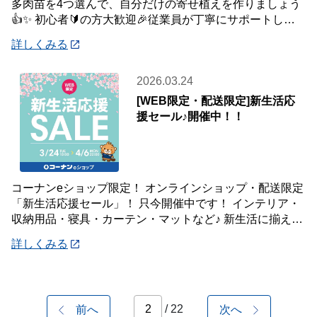
多肉苗を4つ選んで、自分だけの寄せ植えを作りましょう
👍✨ 初心者🔰の方大歓迎🎉従業員が丁寧にサポートしま
す💪 ⭐さらにコーナンアプリご提示特典で
詳しくみる
2026.03.24
[WEB限定・配送限定]新生活応
援セール♪開催中！！
コーナンeショップ限定！ オンラインショップ・配送限定
「新生活応援セール」！ 只今開催中です！ インテリア・
収納用品・寝具・カーテン・マットなど♪ 新生活に揃えた
い商品が盛り沢山♪♪♪WEB限定特
詳しくみる
/ 22
前へ
次へ