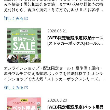
みを解決！園芸相談会を実施します📢 花🌼や野菜🍅の植
え付けから、害虫や病気・育て方でお困り😮‍💨のお客様の
問題を解決✨✨ お庭のお花や観葉植物、家
詳しくみる
2026.05.21
[WEB限定/配送限定]収納ケース
[ストッカ―ボックス]セール♪屋
内・屋外マルチに使える♪
オンラインショップ・配送限定セール！ 夏準備！屋内・
屋外マルチに使える収納ボックスを特別価格で！ オンラ
インショップで大人気「ストッカ―ボックスシリーズ」
レジャー・園芸・洗車用品…屋外・屋内問わず
詳しくみる
2026.05.20
[WEB限定/配送限定]ペット用品